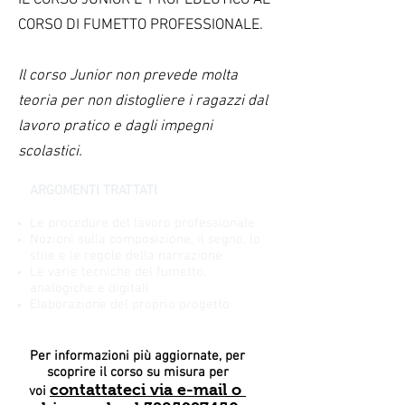
IL CORSO JUNIOR E' PROPEDEUTICO AL
CORSO DI FUMETTO PROFESSIONALE
.
Il corso Junior non prevede molta
teoria per non distogliere i ragazzi dal
lavoro pratico e dagli impegni
scolastici.
ARGOMENTI TRATTATI
Le procedure del lavoro professionale
Nozioni sulla composizione, il segno, lo
stile e le regole della narrazione
Le varie tecniche del fumetto,
analogiche e digitali
Elaborazione del proprio progetto
Per informazioni più aggiornate, per
scoprire il corso su misura per
contattateci via e-mail o
voi